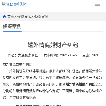
Toggl
navig
首页
>>
案例展示
>>
侦探案例
侦探案例
婚外情离婚财产纠纷
作者：大连私家调查
发布时间：2024-03-27
点击：963
婚外情离婚财产纠纷
婚外情现象已经非常普遍，很多人都经不住诱惑，然而婚外情并
没有明文规定是犯法的，只是触犯了道德底线，如果婚外情一旦成为
事实，离婚时的财产分割必会有纠纷，那么
婚外情离婚财产纠纷
怎么
分割呢？
婚外情离婚财产纠纷
怎么判呢？下面诉宁网小编为你详细介
绍，希望对你有所帮助。