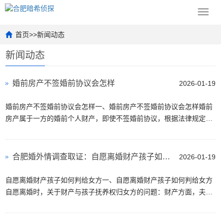
Toggl
navig
首页
>>
新闻动态
新闻动态
婚前房产不签婚前协议会怎样
2026-01-19
婚前房产不签婚前协议会怎样一、婚前房产不签婚前协议会怎样婚前
房产属于一方的婚前个人财产，即使不签婚前协议，根据法律规定，
该房产的所有权仍归购房方。在婚姻关系存续期间，此房产不会自动
转化为夫妻共同财产。···
合肥婚外情调查取证：自愿离婚财产孩子如何判给女方
2026-01-19
自愿离婚财产孩子如何判给女方一、自愿离婚财产孩子如何判给女方
自愿离婚时，关于财产与孩子抚养权归女方的问题：财产方面，夫妻
共同财产一般由双方协议处理。若想多分得财产，可在协议中与对方
协商，表明自身对家庭···