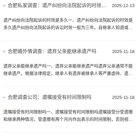
合肥私家调查：遗产纠纷向法院起诉的时效是多久
2025-12-13
遗产纠纷向法院起诉的时效是多久一、遗产纠纷向法院起诉的时效是
多久遗产纠纷向法院起诉的诉讼时效一般为三年。自继承人知道或者
应当知道其权利受到侵害之日起计算。但存在一些特殊情况。如果继
承人在继承开始后未明···
合肥婚外情调查：遗弃父亲能继承遗产吗
2025-11-18
遗弃父亲能继承遗产吗一、遗弃父亲能继承遗产吗遗弃父亲通常不能
继承遗产。根据法律规定，继承人有遗弃被继承人等严重虐待、遗弃
行为的，丧失继承权。遗弃指继承人对被继承人负有扶养义务而拒绝
扶养。不过，如果继承···
合肥调查公司：遗嘱接受有时间限制吗
2025-11-18
遗嘱接受有时间限制吗一、遗嘱接受有时间限制吗遗嘱接受分受遗赠
和继承两种情况，受遗赠有两个月内作出表示的时间限制，否则视为
放弃；继承应在遗产处理前作出接受表示，不同类型遗嘱相关规定可
能有差异。1、对于受遗···