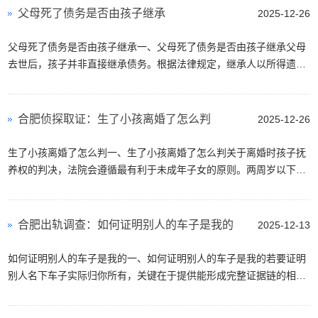
父母死了债务是否由孩子继承
2025-12-26
父母死了债务是否由孩子继承一、父母死了债务是否由孩子继承父母
去世后，孩子并非直接继承债务。根据法律规定，继承人以所得遗产
实际价值为限清偿被继承人依法应当缴纳的税款和债务。超过遗产实
际价值部分，继承人自···
合肥侦探取证：生了小孩离婚了怎么判
2025-12-26
生了小孩离婚了怎么判一、生了小孩离婚了怎么判关于离婚时孩子抚
养权的判决，法院会遵循最有利于未成年子女的原则。两周岁以下的
子女，一般随母方生活。但存在母方有不宜抚养情形的，可随父方生
活。对两周岁以上未成···
合肥出轨调查：如何证明别人的车子是我的
2025-12-13
如何证明别人的车子是我的一、如何证明别人的车子是我的若要证明
别人名下车子实际归你所有，关键在于提供能形成完整证据链的相关
材料。首先是购车款支付凭证，如银行转账记录、支付流水等，显示
购车资金由你支出。其···